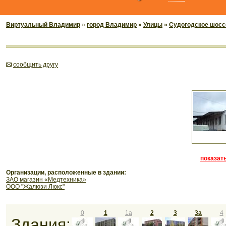
Виртуальный Владимир
»
город Владимир
»
Улицы
»
Судогодское шосс
cообщить другу
показать
Организации, расположенные в здании:
ЗАО магазин «Медтехника»
ООО "Жалюзи Люкс"
0
1
1а
2
3
3а
4
Здания: