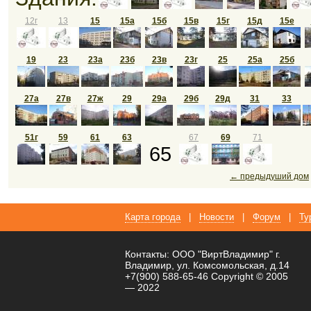
12г
13
15
15а
15б
15в
15г
15д
15е
19
23
23а
23б
23в
23г
25
25а
25б
27а
27в
27ж
29
29а
29б
29д
31
33
51г
59
61
63
67
69
71
65
← предыдуший дом
Карта города
|
Новости
|
Форум
|
Ту
Контакты: ООО "ВиртВладимир" г.
Владимир, ул. Комсомольская, д.14
+7(900) 588-65-46 Copyright © 2005
— 2022