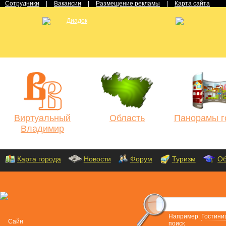
Сотрудники
|
Вакансии
|
Размещение рекламы
|
Карта сайта
Виртуальный
Область
Панорамы г
Владимир
Карта города
Новости
Форум
Туризм
Об
Например:
Гостини
поиск