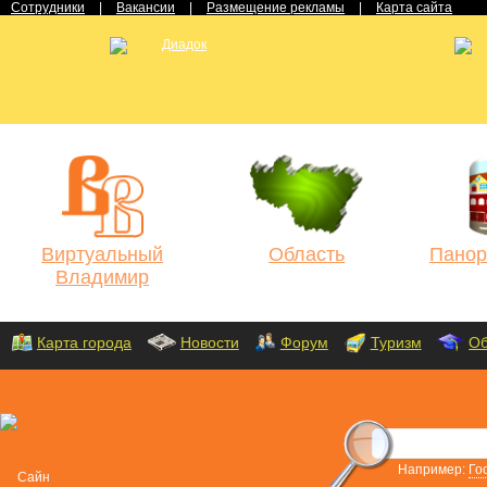
Сотрудники
|
Вакансии
|
Размещение рекламы
|
Карта сайта
Виртуальный
Область
Панор
Владимир
Карта города
Новости
Форум
Туризм
Об
Например:
Го