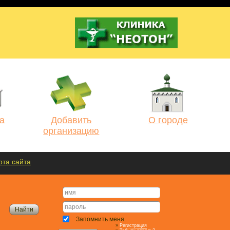
а
Добавить
О городе
организацию
рта сайта
Запомнить меня
»
Регистрация