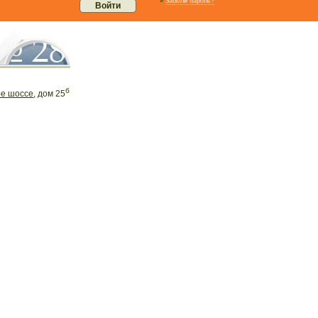
»
Забыли пароль?
б
ое шоссе
, дом 25