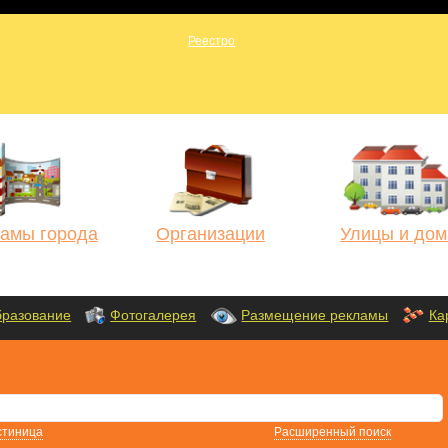
амы города
Организации
Улицы и дом
разование
Фотогалерея
Размещение рекламы
Ка
стиница
Расширенный поиск