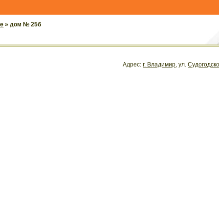
се
» дом № 25б
Адрес:
г. Владимир
, ул.
Судогодск