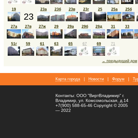
19
23а
23б
23в
23г
25
25а
25б
23
27а
27в
27ж
29
29а
29б
29д
31
33
51г
59
61
63
65
67
69
71
← предыдуший дом
Карта города
|
Новости
|
Форум
|
Ту
Контакты: ООО "ВиртВладимир" г.
Владимир, ул. Комсомольская, д.14
+7(900) 588-65-46 Copyright © 2005
— 2022