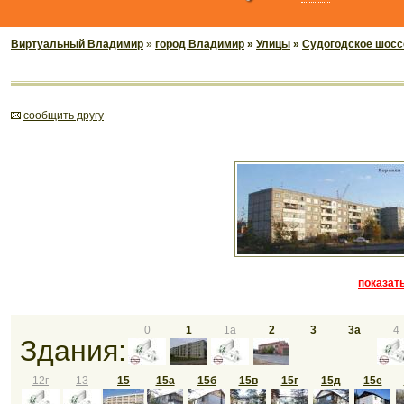
Виртуальный Владимир
»
город Владимир
»
Улицы
»
Судогодское шосс
cообщить другу
показать
0
1
1а
2
3
3а
4
Здания:
12г
13
15
15а
15б
15в
15г
15д
15е