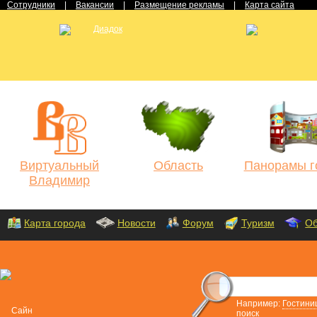
Сотрудники
|
Вакансии
|
Размещение рекламы
|
Карта сайта
Виртуальный
Область
Панорамы г
Владимир
Карта города
Новости
Форум
Туризм
Об
Например:
Гостини
поиск