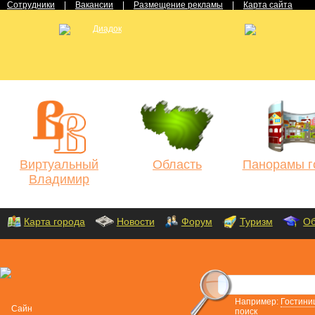
Сотрудники
|
Вакансии
|
Размещение рекламы
|
Карта сайта
Виртуальный
Область
Панорамы г
Владимир
Карта города
Новости
Форум
Туризм
Об
Например:
Гостини
поиск