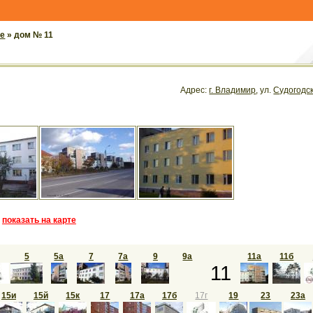
се
» дом № 11
Адрес:
г. Владимир
, ул.
Судогодс
показать на карте
5
5а
7
7а
9
9а
11а
11б
11
15и
15й
15к
17
17а
17б
17г
19
23
23а