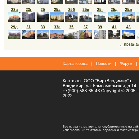
23в
23г
25
25а
25б
25в
25г
25д
25ж
29д
31
33
33а
35
37
39
41
43
← предыд
Карта города
|
Новости
|
Форум
|
Контакты: ООО "ВиртВладимир" г.
Владимир, ул. Комсомольская, д.14
+7(900) 588-65-46 Copyright © 2005 
2022
Все права на материалы, опубликованные на сай
использовании текстовых, звуковых и фотоматериал