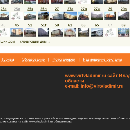
25з
25и
25к
25л
27
27а
27в
27ж
29
29а
43
45
51
51г
59
61
63
65
67
69
уший дом
следующий дом →
Туризм
|
Образование
|
Фотогалерея
|
Размещение рекламы
|
www.virtvladimir.ru cайт В
области
—
e-mail: info@virtvladimir.ru
те, защищены в соответствии с российским и международным законодательством об автор
ов ссылка на сайт www.virtvladimir.ru обязательна.