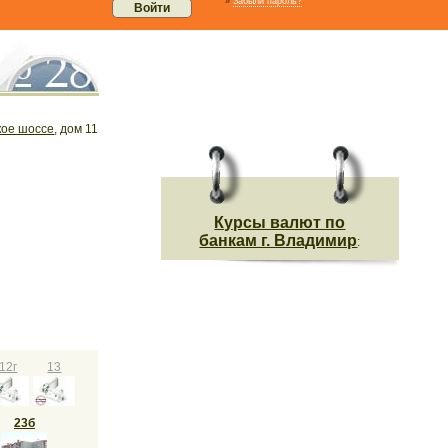
»
Забыли пароль?
кое шоссе
, дом 11
Курсы валют по
банкам г. Владимир
:
12г
13
23б