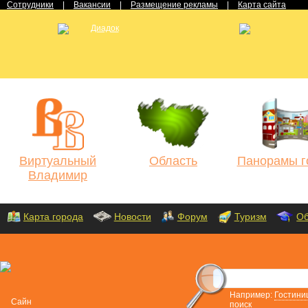
Сотрудники
|
Вакансии
|
Размещение рекламы
|
Карта сайта
Виртуальный
Область
Панорамы г
Владимир
Карта города
Новости
Форум
Туризм
Об
Например:
Гостини
поиск