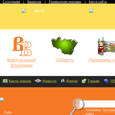
Сотрудники
|
Вакансии
|
Размещение рекламы
|
Карта сайта
Виртуальный
Область
Панорамы г
Владимир
Карта города
Новости
Форум
Туризм
Об
Например:
Гостини
поиск