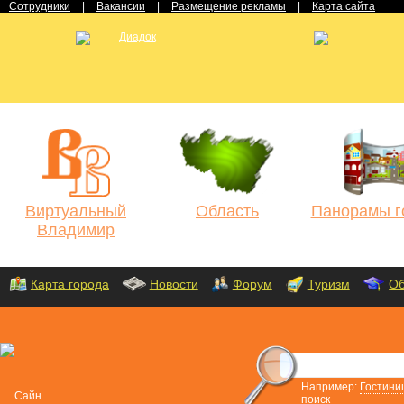
Сотрудники
|
Вакансии
|
Размещение рекламы
|
Карта сайта
Виртуальный
Область
Панорамы г
Владимир
Карта города
Новости
Форум
Туризм
Об
Например:
Гостини
поиск