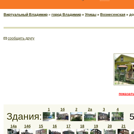
Виртуальный Владимир
»
город Владимир
»
Улицы
»
Вознесенская
» до
cообщить другу
показать
1
1б
2
2а
3
4
Здания:
14а
14б
15
16
17
18
19
20
21