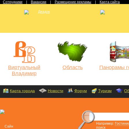
Сотрудники
|
Вакансии
|
Размещение рекламы
|
Карта сайта
Виртуальный
Область
Панорамы г
Владимир
Карта города
Новости
Форум
Туризм
Об
Например:
Гостини
поиск