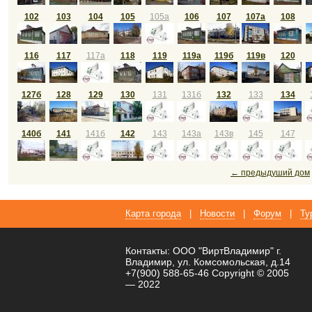
102
103
104
105
105а
106
107
107а
108
116
117
117а
118
119
119а
119б
119в
120
127б
128
129
130
131
131б
132
133
134
140б
141
141б
142
143
143а
143в
145
147
← предыдуший дом
Карта города
|
Новости
|
Форум
|
Ту
Контакты: ООО "ВиртВладимир" г.
Владимир, ул. Комсомольская, д.14
+7(900) 588-65-46 Copyright © 2005
— 2022