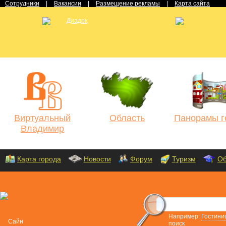
Сотрудники
|
Вакансии
|
Размещение рекламы
|
Карта сайта
Виртуальный
Область
Панорамы г
Владимир
Карта города
Новости
Форум
Туризм
Об
Например:
Гостини
поиск