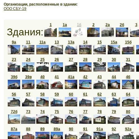
Организации, расположенные в здании:
ООО СБУ-19
1
1а
1б
2
2а
2б
3
Здания:
9а
11
11а
13
13а
14
15
15а
15б
23
24
25
26
27
28
29
30
31
39б
39в
40
41
41а
42
43
44
46
56
57
58
59
60
61
62
63
64
72б
73
74
75
76
77
78
79
80
87а
88
89
89а
90
91
91а
92
92а