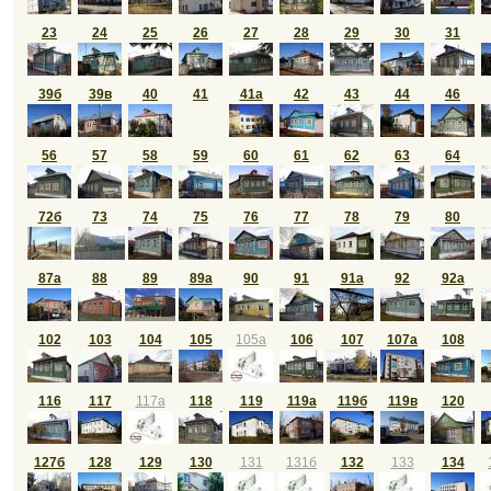
23
24
25
26
27
28
29
30
31
39б
39в
40
41
41а
42
43
44
46
56
57
58
59
60
61
62
63
64
72б
73
74
75
76
77
78
79
80
87а
88
89
89а
90
91
91а
92
92а
102
103
104
105
105а
106
107
107а
108
116
117
117а
118
119
119а
119б
119в
120
127б
128
129
130
131
131б
132
133
134