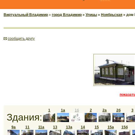
Виртуальный Владимир
»
город Владимир
»
Улицы
»
Ноябрьская
» дом 
cообщить другу
показать
1
1а
1б
2
2а
2б
3
Здания:
9а
11
11а
13
13а
14
15
15а
15б