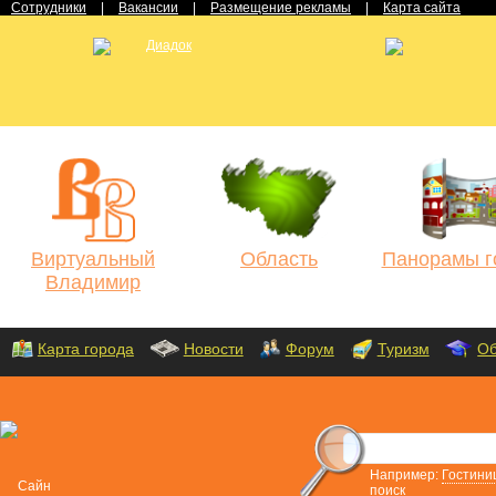
Сотрудники
|
Вакансии
|
Размещение рекламы
|
Карта сайта
Виртуальный
Область
Панорамы г
Владимир
Карта города
Новости
Форум
Туризм
Об
Например:
Гостини
поиск