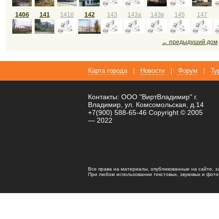
140б
141
141б
142
143
143а
143в
145
147
← предыдуший дом
Карта города
|
Новости
|
Форум
|
Ту
Контакты: ООО "ВиртВладимир" г.
Владимир, ул. Комсомольская, д.14
+7(900) 588-65-46 Copyright © 2005
— 2022
Все права на материалы, опубликованные на сайте, 
При любом использовании текстовых, звуковых и фотома