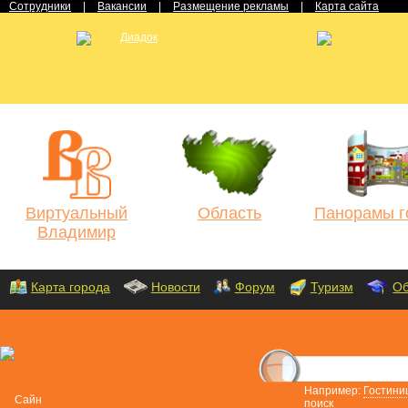
Сотрудники
|
Вакансии
|
Размещение рекламы
|
Карта сайта
Виртуальный
Область
Панорамы г
Владимир
Карта города
Новости
Форум
Туризм
Об
Например:
Гостини
поиск