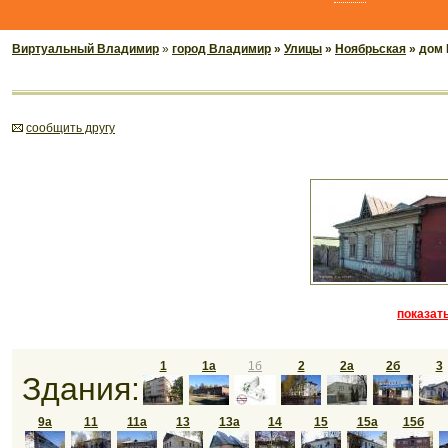
Виртуальный Владимир
»
город Владимир
»
Улицы
»
Ноябрьская
» дом 
cообщить другу
показать
1
1а
1б
2
2а
2б
3
Здания:
9а
11
11а
13
13а
14
15
15а
15б