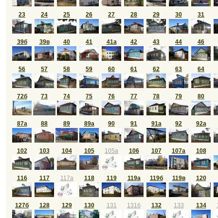
23
24
25
26
27
28
29
30
31
39б
39в
40
41
41а
42
43
44
46
56
57
58
59
60
61
62
63
64
72б
73
74
75
76
77
78
79
80
87а
88
89
89а
90
91
91а
92
92а
102
103
104
105
105а
106
107
107а
108
116
117
117а
118
119
119а
119б
119в
120
127б
128
129
130
131
131б
132
133
134