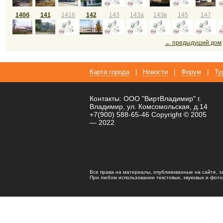
140б
141
141б
142
143
143а
143в
145
147
← предыдуший дом
Карта города
|
Новости
|
Форум
|
Ту
Контакты: ООО "ВиртВладимир" г.
Владимир, ул. Комсомольская, д.14
+7(900) 588-65-46 Copyright © 2005
— 2022
Все права на материалы, опубликованные на сайте, 
При любом использовании текстовых, звуковых и фотома