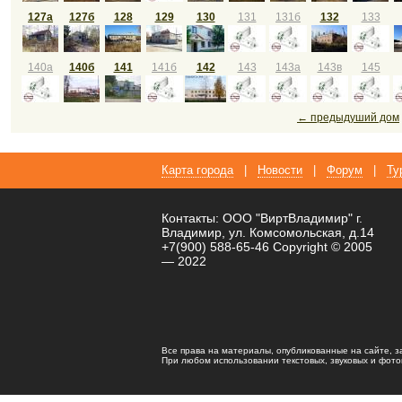
127а
127б
128
129
130
131
131б
132
133
140а
140б
141
141б
142
143
143а
143в
145
← предыдуший дом
Карта города
|
Новости
|
Форум
|
Ту
Контакты: ООО "ВиртВладимир" г.
Владимир, ул. Комсомольская, д.14
+7(900) 588-65-46 Copyright © 2005
— 2022
Все права на материалы, опубликованные на сайте, 
При любом использовании текстовых, звуковых и фотома