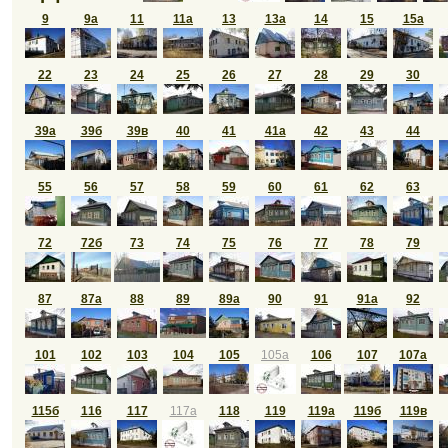
9
9а
11
11а
13
13а
14
15
15а
22
23
24
25
26
27
28
29
30
39а
39б
39в
40
41
41а
42
43
44
55
56
57
58
59
60
61
62
63
72
72б
73
74
75
76
77
78
79
87
87а
88
89
89а
90
91
91а
92
101
102
103
104
105
105а
106
107
107а
115б
116
117
117а
118
119
119а
119б
119в