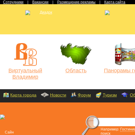
Сотрудники
|
Вакансии
|
Размещение рекламы
|
Карта сайта
Виртуальный
Область
Панорамы г
Владимир
Карта города
Новости
Форум
Туризм
Об
Например:
Гостини
поиск