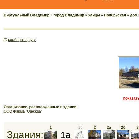
Виртуальный Владимир
»
город Владимир
»
Улицы
»
Ноябрьская
» дом 
cообщить другу
показать
Организации, расположенные в здании:
ООО Фирма "Одежда"
1
1б
2
2а
2б
3
Здания:
1а