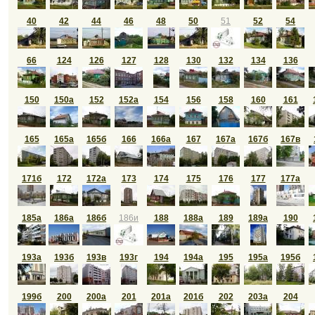
40
42
44
46
48
50
51
52
54
66
124
126
127
128
130
132
134
136
150
150а
152
152а
154
156
158
160
161
165
165а
165б
166
166а
167
167а
167б
167в
171б
172
172а
173
174
175
176
177
177а
185а
186а
186б
186и
188
188а
189
189а
190
193а
193б
193в
193г
194
194а
195
195а
195б
199б
200
200а
201
201а
201б
202
203а
204