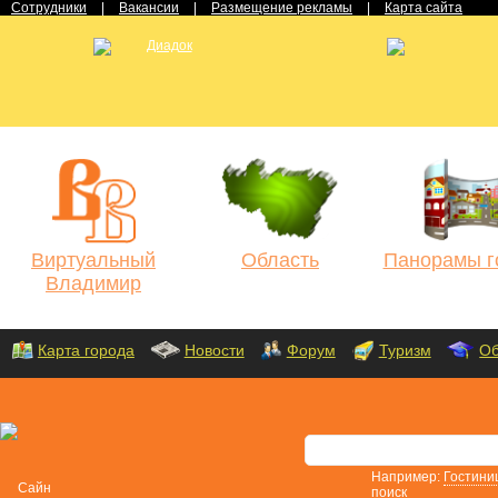
Сотрудники
|
Вакансии
|
Размещение рекламы
|
Карта сайта
Виртуальный
Область
Панорамы г
Владимир
Карта города
Новости
Форум
Туризм
Об
Например:
Гостини
поиск