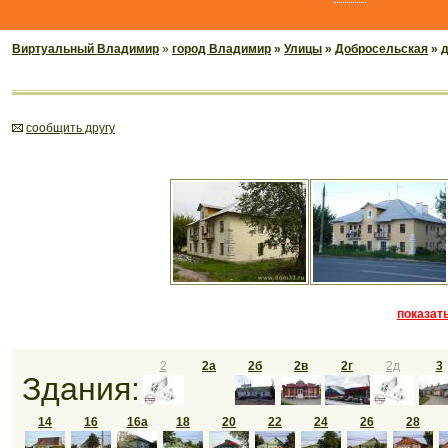
Виртуальный Владимир
»
город Владимир
»
Улицы
»
Добросельская
» 
cообщить другу
показать
2
2а
2б
2в
2г
2д
3
Здания:
14
16
16а
18
20
22
24
26
28