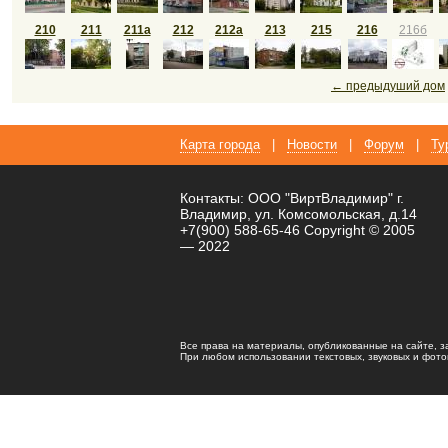
210
211
211а
212
212а
213
215
216
216б
← предыдуший дом
Карта города
|
Новости
|
Форум
|
Ту
Контакты: ООО "ВиртВладимир" г.
Владимир, ул. Комсомольская, д.14
+7(900) 588-65-46 Copyright © 2005
— 2022
Все права на материалы, опубликованные на сайте, 
При любом использовании текстовых, звуковых и фотома