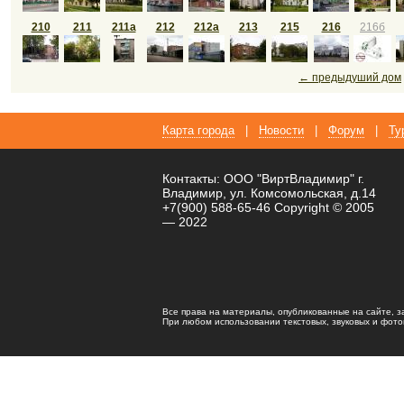
210
211
211а
212
212а
213
215
216
216б
← предыдуший дом
Карта города
|
Новости
|
Форум
|
Ту
Контакты: ООО "ВиртВладимир" г.
Владимир, ул. Комсомольская, д.14
+7(900) 588-65-46 Copyright © 2005
— 2022
Все права на материалы, опубликованные на сайте, 
При любом использовании текстовых, звуковых и фотома