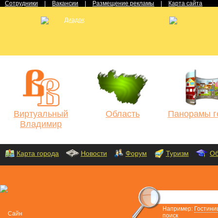
Сотрудники
|
Вакансии
|
Размещение рекламы
|
Карта сайта
Виртуальный
Область
Панорамы г
Владимир
Карта города
Новости
Форум
Туризм
Об
Например:
Гостини
поиск