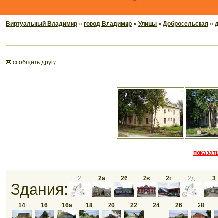
Виртуальный Владимир
»
город Владимир
»
Улицы
»
Добросельская
» 
cообщить другу
показать
2
2а
2б
2в
2г
2д
3
Здания:
14
16
16а
18
20
22
24
26
28