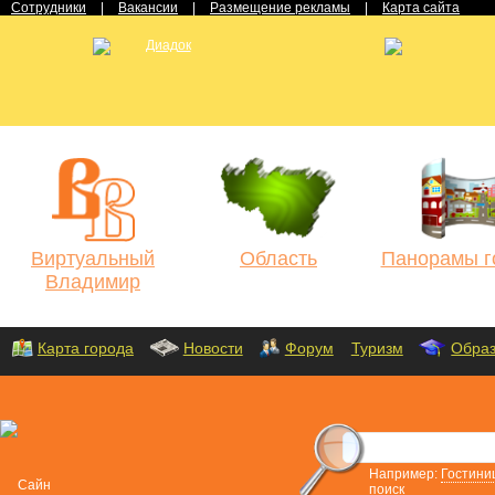
Сотрудники
|
Вакансии
|
Размещение рекламы
|
Карта сайта
Виртуальный
Область
Панорамы г
Владимир
Карта города
Новости
Форум
Туризм
Обра
Например:
Гостини
поиск