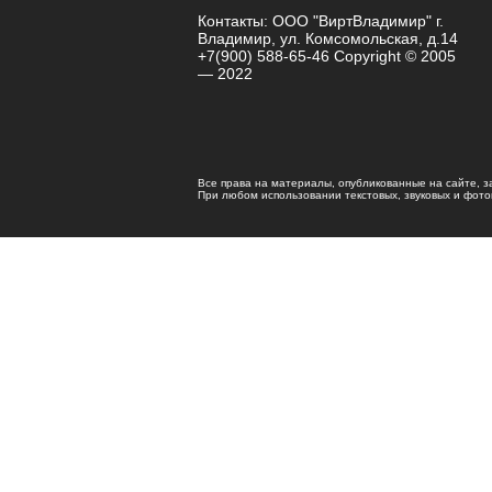
Контакты: ООО "ВиртВладимир" г.
Владимир, ул. Комсомольская, д.14
+7(900) 588-65-46 Copyright © 2005
— 2022
Все права на материалы, опубликованные на сайте, 
При любом использовании текстовых, звуковых и фотома