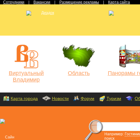
Сотрудники
|
Вакансии
|
Размещение рекламы
|
Карта сайта
Виртуальный
Область
Панорамы г
Владимир
Карта города
Новости
Форум
Туризм
Об
Например:
Гостини
поиск