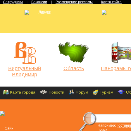
Сотрудники
|
Вакансии
|
Размещение рекламы
|
Карта сайта
Виртуальный
Область
Панорамы г
Владимир
Карта города
Новости
Форум
Туризм
Об
Например:
Гостини
поиск