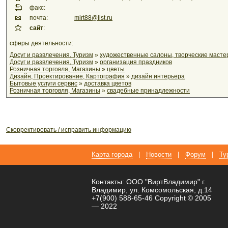
факс:
почта:
mirt88@list.ru
сайт
:
сферы деятельности:
Досуг и развлечения, Туризм
»
художественные салоны, творческие масте
Досуг и развлечения, Туризм
»
организация праздников
Розничная торговля, Магазины
»
цветы
Дизайн, Проектирование, Картография
»
дизайн интерьера
Бытовые услуги сервис
»
доставка цветов
Розничная торговля, Магазины
»
свадебные принадлежности
Скорректировать / исправить информацию
Карта города
|
Новости
|
Форум
|
Ту
Контакты: ООО "ВиртВладимир" г.
Владимир, ул. Комсомольская, д.14
+7(900) 588-65-46 Copyright © 2005
— 2022