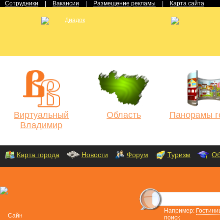
Сотрудники
|
Вакансии
|
Размещение рекламы
|
Карта сайта
Виртуальный
Область
Панорамы г
Владимир
Карта города
Новости
Форум
Туризм
Об
Например:
Гостини
поиск