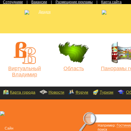
Сотрудники
|
Вакансии
|
Размещение рекламы
|
Карта сайта
Виртуальный
Область
Панорамы г
Владимир
Карта города
Новости
Форум
Туризм
Об
Например:
Гостини
поиск