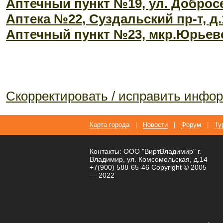
Аптечный пункт №19, ул. Добросе
Аптека №22, Суздальский пр-т, д.
Аптечный пункт №23, мкр.Юрьеве
Скорректировать / исправить инф
Карта города
|
Новости
|
Форум
|
Ту
Контакты: ООО "ВиртВладимир" г.
Владимир, ул. Комсомольская, д.14
+7(900) 588-65-46 Copyright © 2005
— 2022