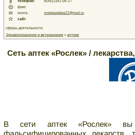
телефон:
8(4922)41-06-17
факс:
почта:
roslekapteka22@mail.ru
сайт
:
сферы деятельности:
Здравоохранение и ветеринария
»
аптеки
Сеть аптек «Рослек» / лекарства
В сети аптек «Рослек» вы 
фальсифицированных лекарств, 