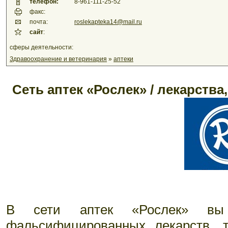
телефон:
8-961-111-25-52
факс:
почта:
roslekapteka14@mail.ru
сайт
:
сферы деятельности:
Здравоохранение и ветеринария
»
аптеки
Сеть аптек «Рослек» / лекарства
В сети аптек «Рослек» вы 
фальсифицированных лекарств, 