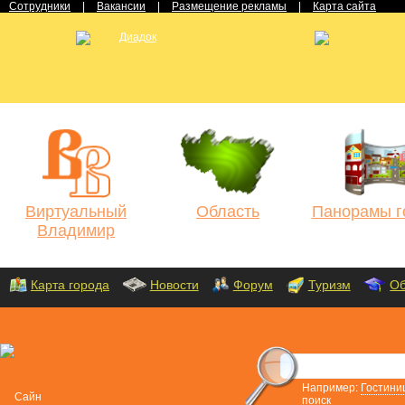
Сотрудники
|
Вакансии
|
Размещение рекламы
|
Карта сайта
Виртуальный
Область
Панорамы г
Владимир
Карта города
Новости
Форум
Туризм
Об
Например:
Гостини
поиск