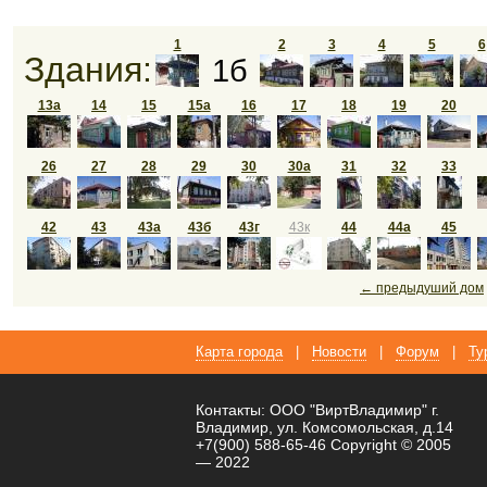
1
2
3
4
5
6
Здания:
1б
13а
14
15
15а
16
17
18
19
20
26
27
28
29
30
30а
31
32
33
42
43
43а
43б
43г
43к
44
44а
45
← предыдуший дом
Карта города
|
Новости
|
Форум
|
Ту
Контакты: ООО "ВиртВладимир" г.
Владимир, ул. Комсомольская, д.14
+7(900) 588-65-46 Copyright © 2005
— 2022