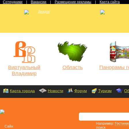
Сотрудники
|
Вакансии
|
Размещение рекламы
|
Карта сайта
Виртуальный
Область
Панорамы г
Владимир
Карта города
Новости
Форум
Туризм
Об
Например:
Гостини
поиск