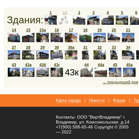
1
1б
2
3
4
5
6
Здания:
14
15
15а
16
17
18
19
20
21
27
28
29
30
30а
31
32
33
34
43
43а
43б
43г
44
44а
45
45а
43к
← предыдуший дом
Карта города
|
Новости
|
Форум
|
Ту
Контакты: ООО "ВиртВладимир" г.
Владимир, ул. Комсомольская, д.14
+7(900) 588-65-46 Copyright © 2005
— 2022