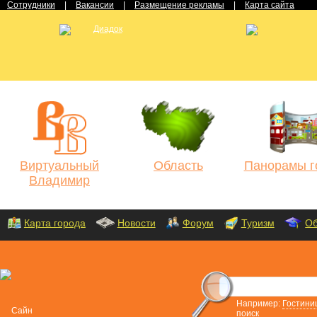
Сотрудники
|
Вакансии
|
Размещение рекламы
|
Карта сайта
Виртуальный
Область
Панорамы г
Владимир
Карта города
Новости
Форум
Туризм
Об
Например:
Гостини
поиск