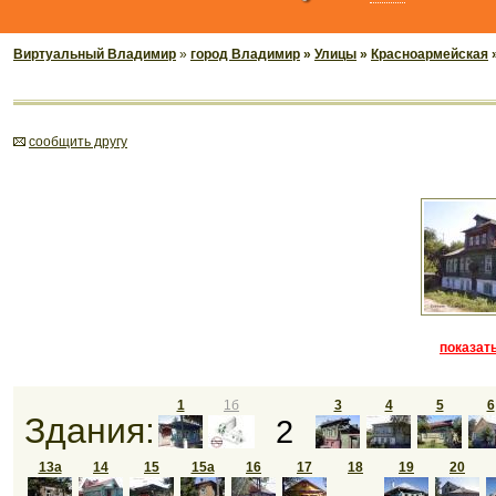
Виртуальный Владимир
»
город Владимир
»
Улицы
»
Красноармейская
»
cообщить другу
показать
1
1б
3
4
5
6
Здания:
2
13а
14
15
15а
16
17
18
19
20