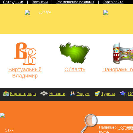
Сотрудники
|
Вакансии
|
Размещение рекламы
|
Карта сайта
Виртуальный
Область
Панорамы г
Владимир
Карта города
Новости
Форум
Туризм
Об
Например:
Гостини
поиск