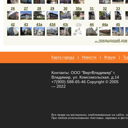
26
27
28
29
30
30а
31
32
33
42
43
43а
43б
43г
43к
44
44а
45
← предыдуший дом
Карта города
|
Новости
|
Форум
|
Ту
Контакты: ООО "ВиртВладимир" г.
Владимир, ул. Комсомольская, д.14
+7(900) 588-65-46 Copyright © 2005
— 2022
Все права на материалы, опубликованные на сайте, 
При любом использовании текстовых, звуковых и фотома