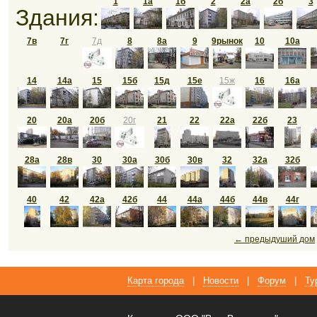
1
1а
1б
2
2а
2б
3
Здания:
7в
7г
7д
8
8а
9
9рынок
10
10а
14
14а
15
15б
15д
15е
15ж
16
16а
20
20а
20б
20г
21
22
22а
22б
23
28а
28в
30
30а
30б
30в
32
32а
32б
40
42
42а
42б
44
44а
44б
44в
44г
← предыдуший дом
Карта города
|
Новости
|
Форум
|
Ту