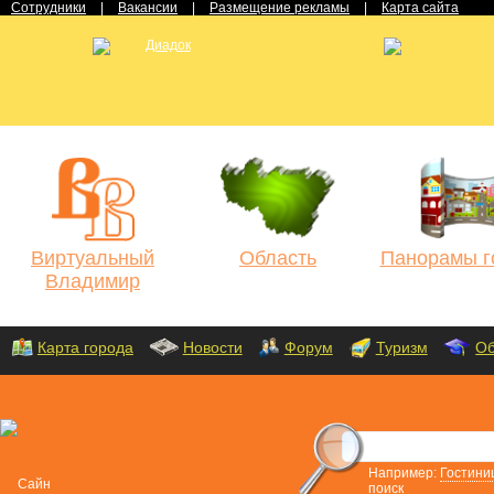
Сотрудники
|
Вакансии
|
Размещение рекламы
|
Карта сайта
Виртуальный
Область
Панорамы г
Владимир
Карта города
Новости
Форум
Туризм
Об
Например:
Гостини
поиск