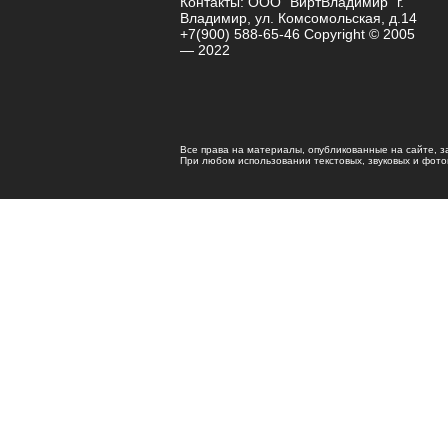
Контакты: ООО "ВиртВладимир" г.
Владимир, ул. Комсомольская, д.14
+7(900) 588-65-46 Copyright © 2005
— 2022
Все права на материалы, опубликованные на сайте, 
При любом использовании текстовых, звуковых и фотома