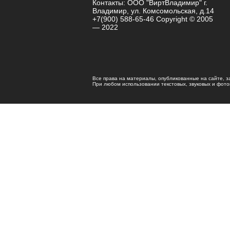
Контакты: ООО "ВиртВладимир" г.
Владимир, ул. Комсомольская, д.14
+7(900) 588-65-46 Copyright © 2005
— 2022
Все права на материалы, опубликованные на сайте, 
При любом использовании текстовых, звуковых и фотома