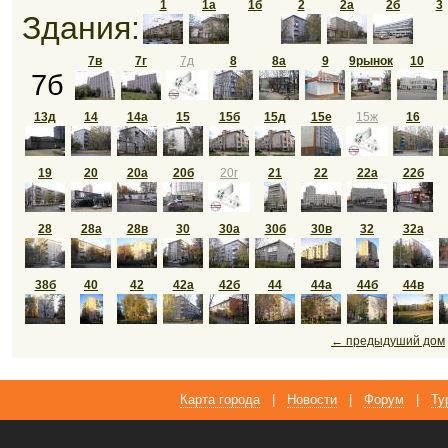
1
1а
1б
2
2а
2б
3
Здания:
7в
7г
7д
8
8а
9
9рынок
10
7б
13д
14
14а
15
15б
15д
15е
15ж
16
19
20
20а
20б
20г
21
22
22а
22б
28
28а
28в
30
30а
30б
30в
32
32а
38б
40
42
42а
42б
44
44а
44б
44в
← предыдуший дом
Карта города
|
Новости
|
Форум
|
Ту