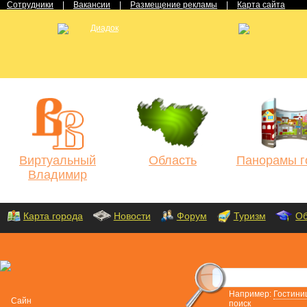
Сотрудники
|
Вакансии
|
Размещение рекламы
|
Карта сайта
Виртуальный
Область
Панорамы г
Владимир
Карта города
Новости
Форум
Туризм
Об
Например:
Гостини
поиск