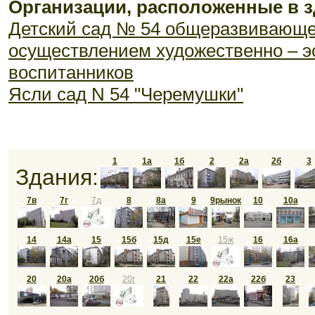
Организации, расположенные в з
Детский сад № 54 общеразвивающе
осуществлением художественно – э
воспитанников
Ясли сад N 54 "Черемушки"
1
1а
1б
2
2а
2б
3
Здания:
7в
7г
7д
8
8а
9
9рынок
10
10а
14
14а
15
15б
15д
15е
15ж
16
16а
20
20а
20б
20г
21
22
22а
22б
23