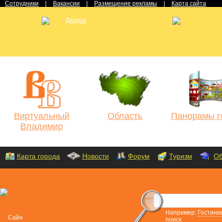
Сотрудники
|
Вакансии
|
Размещение рекламы
|
Карта сайта
Виртуальный
Область
Панорамы г
Владимир
Карта города
Новости
Форум
Туризм
Об
Например:
Гостини
поиск