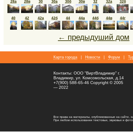
28а
28в
30
30а
30б
30в
32
32а
32б
40
42
42а
42б
44
44а
44б
44в
44г
← предыдуший дом
Карта города
|
Новости
|
Форум
|
Ту
Контакты: ООО "ВиртВладимир" г.
Владимир, ул. Комсомольская, д.14
+7(900) 588-65-46 Copyright © 2005
— 2022
Все права на материалы, опубликованные на сайте, 
При любом использовании текстовых, звуковых и фотома