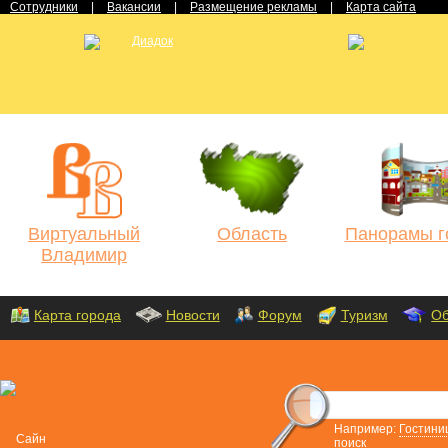
Сотрудники
|
Вакансии
|
Размещение рекламы
|
Карта сайта
Виртуальный
Область
Панорамы г
Владимир
Карта города
Новости
Форум
Туризм
Об
Например:
Гостини
поиск