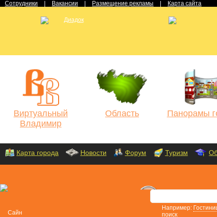
Сотрудники
|
Вакансии
|
Размещение рекламы
|
Карта сайта
Виртуальный
Область
Панорамы г
Владимир
Карта города
Новости
Форум
Туризм
Об
Например:
Гостини
поиск