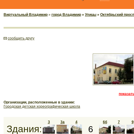
Виртуальный Владимир
»
город Владимир
»
Улицы
»
Октябрьский прос
cообщить другу
показать
Организации, расположенные в здании:
Городская детская хореографическая школа
3
3а
4
6б
7
9
Здания:
6