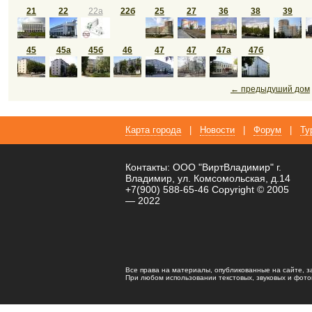
21
22
22а
22б
25
27
36
38
39
45
45а
45б
46
47
47
47а
47б
← предыдуший дом
Карта города
|
Новости
|
Форум
|
Ту
Контакты: ООО "ВиртВладимир" г.
Владимир, ул. Комсомольская, д.14
+7(900) 588-65-46 Copyright © 2005
— 2022
Все права на материалы, опубликованные на сайте, 
При любом использовании текстовых, звуковых и фотома