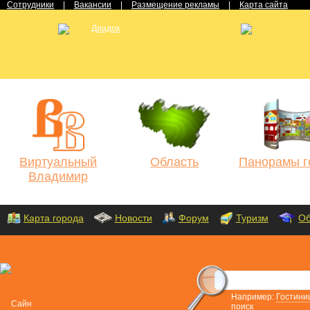
Сотрудники
|
Вакансии
|
Размещение рекламы
|
Карта сайта
Виртуальный
Область
Панорамы г
Владимир
Карта города
Новости
Форум
Туризм
Об
Например:
Гостини
поиск