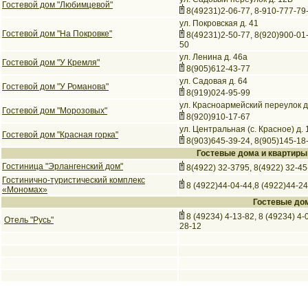
Гостевой дом "Любимцевой"
8(49231)2-06-77, 8-910-777-79
ул. Покровская д. 41
Гостевой дом "На Покровке"
8(49231)2-50-77, 8(920)900-01-
50
ул. Ленина д. 46а
Гостевой дом "У Кремля"
8(905)612-43-77
ул. Садовая д. 64
Гостевой дом "У Романова"
8(919)024-95-99
ул. Красноармейский переулок д
Гостевой дом "Морозовых"
8(920)910-17-67
ул. Центральная (с. Красное) д.
Гостевой дом "Красная горка"
8(903)645-39-24, 8(905)145-18
Гостевые дома и квартиры
Гостиница "Эрлангенский дом"
8(4922) 32-3795, 8(4922) 32-45
Гостинично-туристический комплекс
8 (4922)44-04-44,8 (4922)44-2
«Мономах»
Гостевые до
8 (49234) 4-13-82, 8 (49234) 4-0
Отель "Русь"
28-12