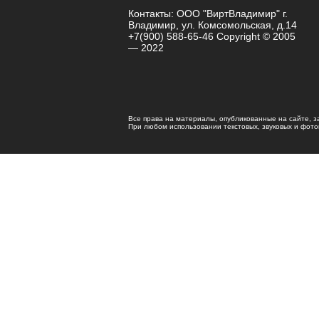
Контакты: ООО "ВиртВладимир" г.
Владимир, ул. Комсомольская, д.14
+7(900) 588-65-46 Copyright © 2005
— 2022
Все права на материалы, опубликованные на сайте, 
При любом использовании текстовых, звуковых и фотома