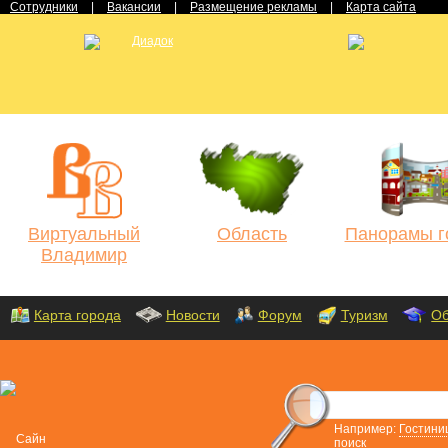
Сотрудники
|
Вакансии
|
Размещение рекламы
|
Карта сайта
Виртуальный
Область
Панорамы г
Владимир
Карта города
Новости
Форум
Туризм
Об
Например:
Гостини
поиск