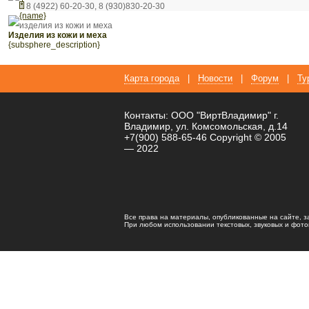
8 (4922) 60-20-30, 8 (930)830-20-30
{name}
изделия из кожи и меха
изделия из кожи и меха
{subsphere_description}
Карта города
|
Новости
|
Форум
|
Ту
Контакты: ООО "ВиртВладимир" г.
Владимир, ул. Комсомольская, д.14
+7(900) 588-65-46 Copyright © 2005
— 2022
Все права на материалы, опубликованные на сайте, 
При любом использовании текстовых, звуковых и фотома