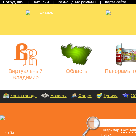
Сотрудники
|
Вакансии
|
Размещение рекламы
|
Карта сайта
Виртуальный
Область
Панорамы г
Владимир
Карта города
Новости
Форум
Туризм
Об
Например:
Гостини
поиск