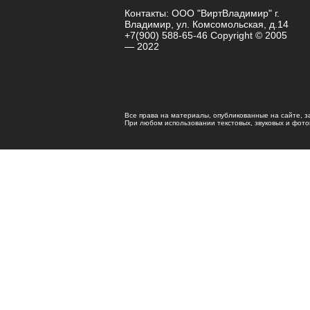
Контакты: ООО "ВиртВладимир" г.
Владимир, ул. Комсомольская, д.14
+7(900) 588-65-46 Copyright © 2005
— 2022
Все права на материалы, опубликованные на сайте, 
При любом использовании текстовых, звуковых и фотома