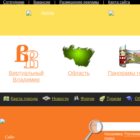
Сотрудники
|
Вакансии
|
Размещение рекламы
|
Карта сайта
Виртуальный
Область
Панорамы г
Владимир
Карта города
Новости
Форум
Туризм
Об
Например:
Гостини
поиск