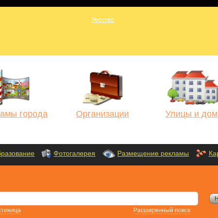
амы города
Организации
Улицы и дом
разование
Фотогалерея
Размещение рекламы
Ка
стиница
Расширенный поиск