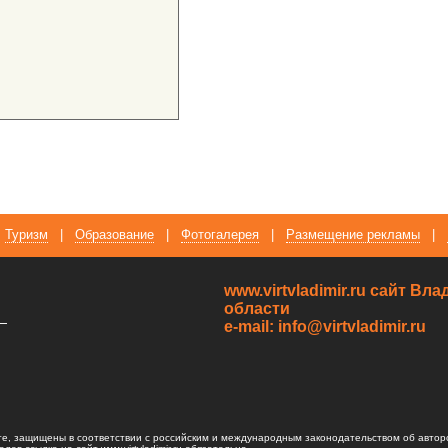
Туризм
|
Образование
|
Фотогалерея
|
Размещение рекламы
|
www.virtvladimir.ru cайт В
области
—
e-mail: info@virtvladimir.ru
те, защищены в соответствии с российским и международным законодательством об автор