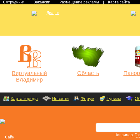
Сотрудники
|
Вакансии
|
Размещение рекламы
|
Карта сайта
Виртуальный
Область
Панор
Владимир
Карта города
Новости
Форум
Туризм
Об
Например:
Го