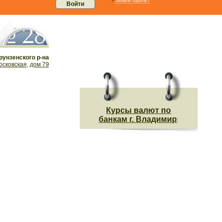
»
Забыли пароль?
унзенского р-на
сковская
,
дом 79
Курсы валют по
банкам г. Владимир
: