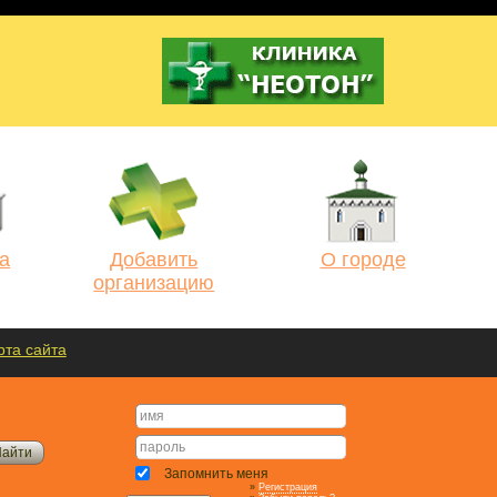
а
Добавить
О городе
организацию
рта сайта
Запомнить меня
»
Регистрация