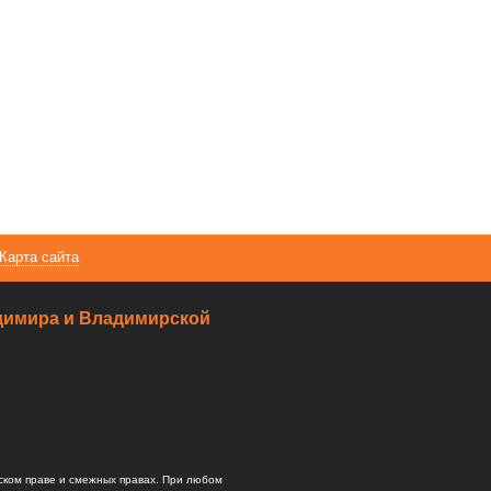
Карта сайта
ладимира и Владимирской
ском праве и смежных правах. При любом