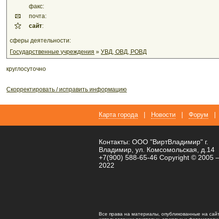
факс:
почта:
сайт
:
сферы деятельности:
Государственные учреждения
»
УВД, ОВД, РОВД
круглосуточно
Скорректировать / исправить информацию
Карта города
|
Новости
|
Форум
|
Контакты: ООО "ВиртВладимир" г.
Владимир, ул. Комсомольская, д.14
+7(900) 588-65-46 Copyright © 2005 
2022
Все права на материалы, опубликованные на сай