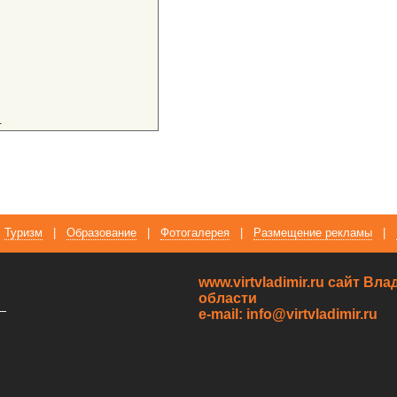
я
Туризм
|
Образование
|
Фотогалерея
|
Размещение рекламы
|
www.virtvladimir.ru cайт В
области
—
e-mail: info@virtvladimir.ru