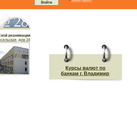
»
Забыли пароль?
ской реанимации
осельская
,
дом 34
Курсы валют по
банкам г. Владимир
: