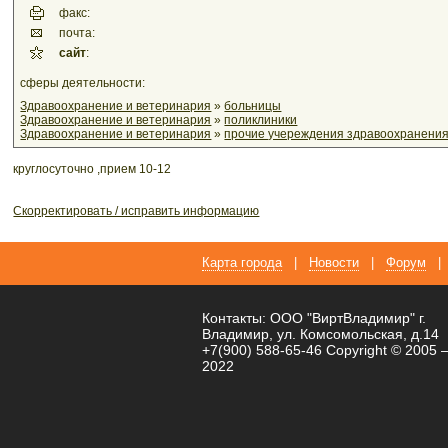
факс:
почта:
сайт
:
сферы деятельности:
Здравоохранение и ветеринария
»
больницы
Здравоохранение и ветеринария
»
поликлиники
Здравоохранение и ветеринария
»
прочие учереждения здравоохранени
круглосуточно ,прием 10-12
Скорректировать / исправить информацию
Карта города
|
Новости
|
Форум
|
Контакты: ООО "ВиртВладимир" г.
Владимир, ул. Комсомольская, д.14
+7(900) 588-65-46 Copyright © 2005 
2022