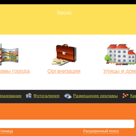
амы города
Организации
Улицы и дом
разование
Фотогалерея
Размещение рекламы
Ка
стиница
Расширенный поиск