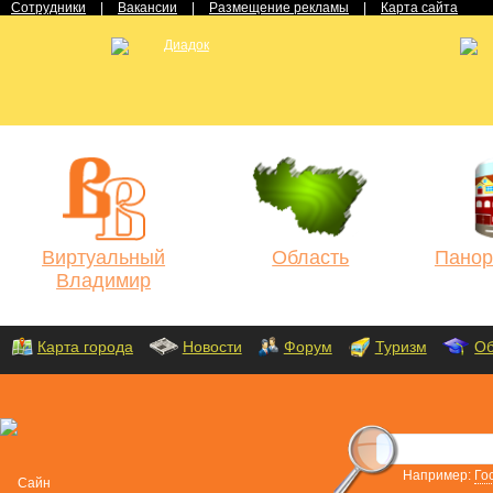
Сотрудники
|
Вакансии
|
Размещение рекламы
|
Карта сайта
Виртуальный
Область
Панор
Владимир
Карта города
Новости
Форум
Туризм
Об
Например:
Го