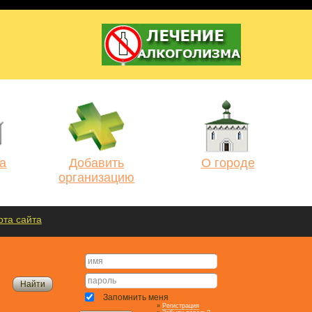
а
Добавить
О городе
организацию
рта сайта
Запомнить меня
»
Регистрация