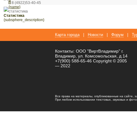
8 (4922)53-40-45
{name}
статистика
статистика
{subsphere_description}
Карта города
|
Новости
|
Форум
|
Ту
Контакты: ООО "ВиртВладимир" г.
Владимир, ул. Комсомольская, д.14
+7(900) 588-65-46 Copyright © 2005
— 2022
Все права на материалы, опубликованные на сайте, 
При любом использовании текстовых, звуковых и фотома