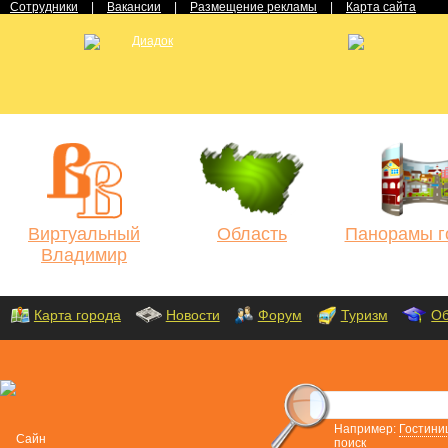
Сотрудники
|
Вакансии
|
Размещение рекламы
|
Карта сайта
Виртуальный
Область
Панорамы г
Владимир
Карта города
Новости
Форум
Туризм
Об
Например:
Гостини
поиск