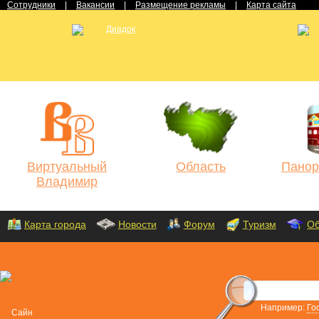
Сотрудники
|
Вакансии
|
Размещение рекламы
|
Карта сайта
Виртуальный
Область
Панор
Владимир
Карта города
Новости
Форум
Туризм
Об
Например:
Го