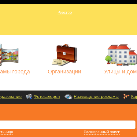
амы города
Организации
Улицы и дом
разование
Фотогалерея
Размещение рекламы
Ка
стиница
Расширенный поиск