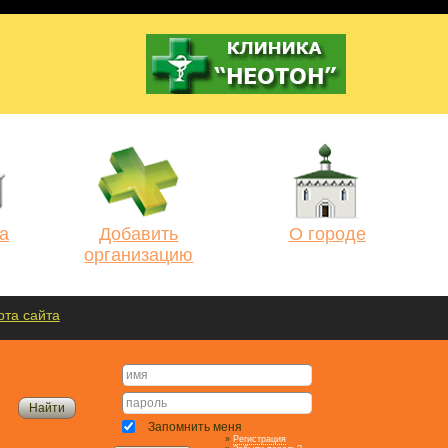
а
Добавить
О городе
организацию
рта сайта
Запомнить меня
»
Регистрация