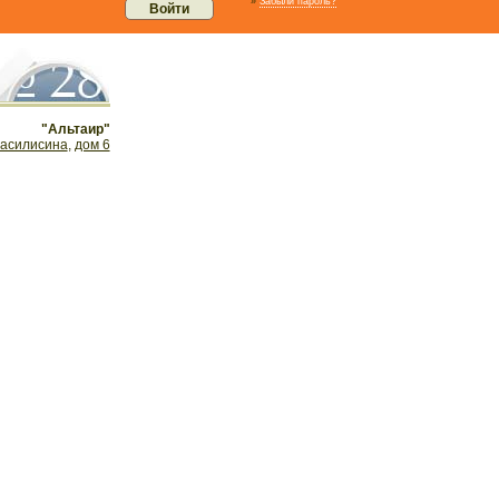
»
Забыли пароль?
"Альтаир"
асилисина
,
дом 6