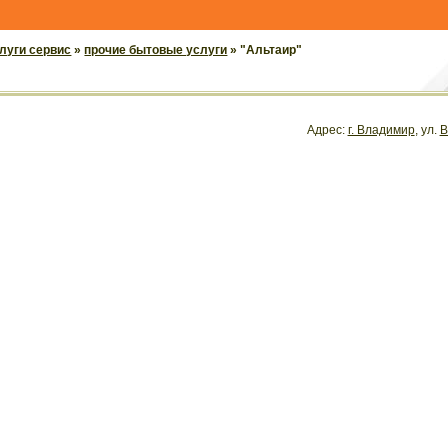
луги сервис
»
прочие бытовые услуги
» "Альтаир"
Адрес:
г. Владимир
, ул.
В