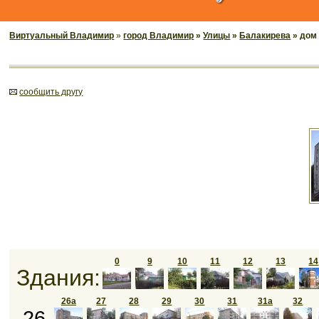
Виртуальный Владимир
»
город Владимир
»
Улицы
»
Балакирева
» дом
cообщить другу
0
9
10
11
12
13
14
Здания:
26а
27
28
29
30
31
31а
32
26