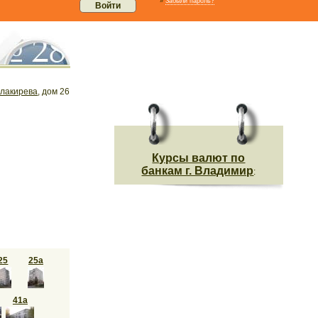
»
Забыли пароль?
лакирева
, дом 26
Курсы валют по
банкам г. Владимир
:
25
25а
41а