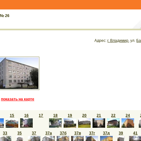
 № 26
Адрес:
г. Владимир
, ул.
Ба
показать на карте
15
16
17
18
19
20
21
22
24
33
35
37
37а
37б
37в
37г
37д
39
41