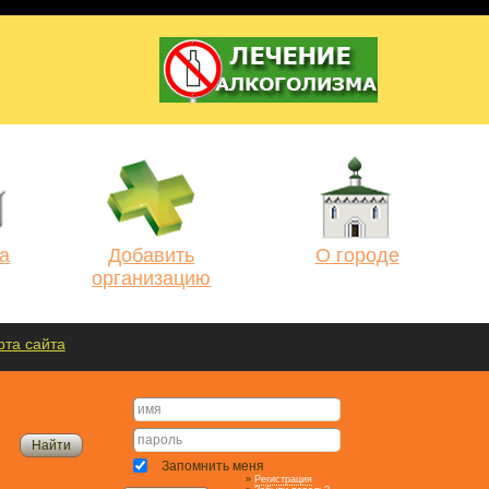
а
Добавить
О городе
организацию
рта сайта
Запомнить меня
»
Регистрация