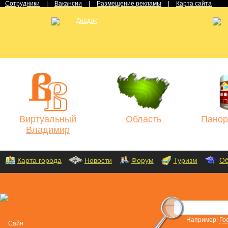
Сотрудники
|
Вакансии
|
Размещение рекламы
|
Карта сайта
Виртуальный
Область
Панор
Владимир
Карта города
Новости
Форум
Туризм
Об
Например:
Го