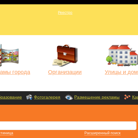
амы города
Организации
Улицы и дом
разование
Фотогалерея
Размещение рекламы
Ка
стиница
Расширенный поиск