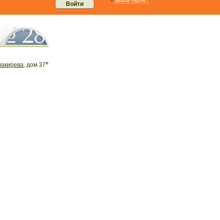
»
Забыли пароль?
в
лакирева
, дом 37