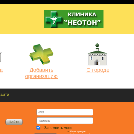
а
Добавить
О городе
организацию
сайта
Запомнить меня
»
Регистрация