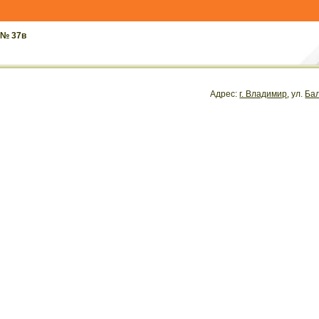
 № 37в
Адрес:
г. Владимир
, ул.
Ба