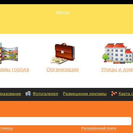
амы города
Организации
Улицы и дом
разование
Фотогалерея
Размещение рекламы
Карта 
стиница
Расширенный поиск