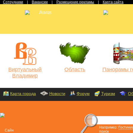
Сотрудники
|
Вакансии
|
Размещение рекламы
|
Карта сайта
Виртуальный
Область
Панорамы г
Владимир
Карта города
Новости
Форум
Туризм
Об
Например:
Гостини
поиск