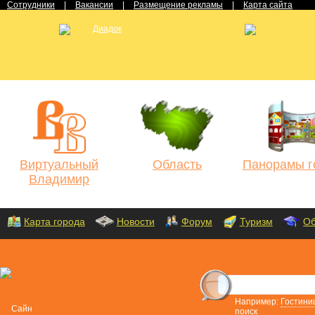
Сотрудники
|
Вакансии
|
Размещение рекламы
|
Карта сайта
Виртуальный
Область
Панорамы г
Владимир
Карта города
Новости
Форум
Туризм
Об
Например:
Гостини
поиск