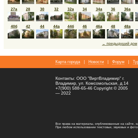
27а
28
30
32
32а
34
34а
36
36а
40б
42
44
44а
44б
46
46а
48
48а
← предыдуший дом
Карта города
|
Новости
|
Форум
|
Ту
Контакты: ООО "ВиртВладимир" г.
Владимир, ул. Комсомольская, д.14
+7(900) 588-65-46 Copyright © 2005
— 2022
Все права на материалы, опубликованные на сайте, 
При любом использовании текстовых, звуковых и фотома