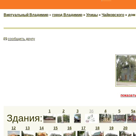
Виртуальный Владимир
»
город Владимир
»
Улицы
»
Чайковского
» дом
cообщить другу
показать
1
2
3
3б
4
5
5а
Здания:
12
13
14
15
16
17
18
19
20