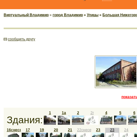
Виртуальный Владимир
»
город Владимир
»
Улицы
»
Большая Нижегор
cообщить другу
показать
1
1а
2
2г
4
5
6
Здания:
16снесен
17
19
20
21
22снесен
23
23
24