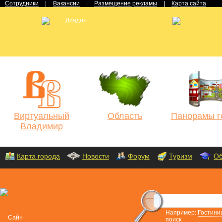
Сотрудники
|
Вакансии
|
Размещение рекламы
|
Карта сайта
Виртуальный
Область
Панорамы г
Владимир
Карта города
Новости
Форум
Туризм
Об
Например:
Гостини
поиск