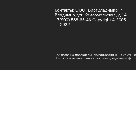
Контакты: ООО "ВиртВладимир" г.
Владимир, ул. Комсомольская, д.14
+7(900) 588-65-46 Copyright © 2005
— 2022
Все права на материалы, опубликованные на сайте, 
При любом использовании текстовых, звуковых и фотома