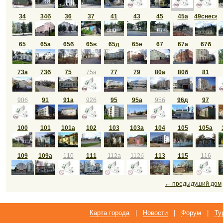
34
34б
36
37
41
43
45
45а
49снесен
65
65а
65б
65в
65д
65е
67
67а
67б
73а
73б
75
75а
77
79
80а
80б
81
90б
91
91а
92б
95
95а
95б
96д
97
100
101
101а
102
103
103а
104
105
105а
109
109а
110
111
112а
112б
113
115
116
← предыдуший дом
Карта города
|
Новости
|
Форум
|
Ту