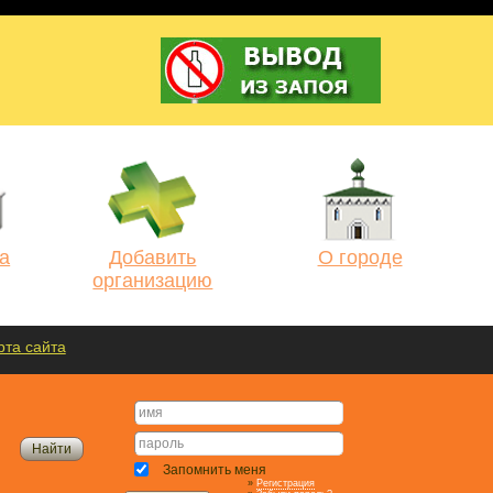
а
Добавить
О городе
организацию
рта сайта
Запомнить меня
»
Регистрация