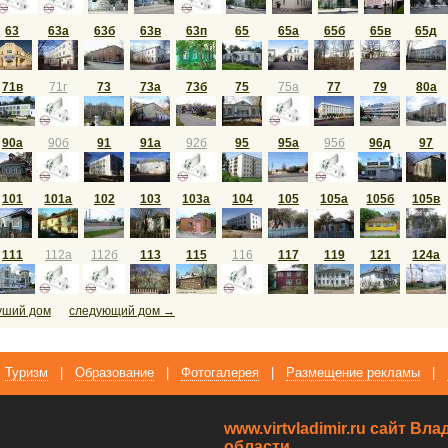
63
63а
63б
63в
63п
65
65а
65б
65в
65д
71в
71г
73
73а
73б
75
75а
77
79
80а
90а
90б
91
91а
92б
95
95а
95б
96д
97
101
101а
102
103
103а
104
105
105а
105б
105в
111
112а
112б
113
115
116
117
119
121
124а
уший дом
следующий дом →
Туризм
|
Образование
|
Фотогалерея
|
Размещение рекламы
|
www.virtvladimir.ru cайт В
области