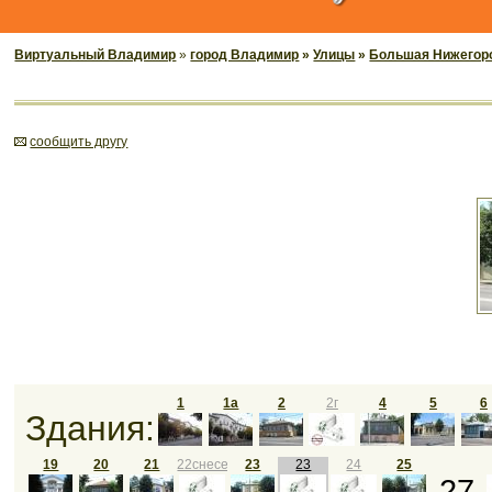
Виртуальный Владимир
»
город Владимир
»
Улицы
»
Большая Нижегор
cообщить другу
1
1а
2
2г
4
5
6
Здания:
19
20
21
22снесен
23
23
24
25
27