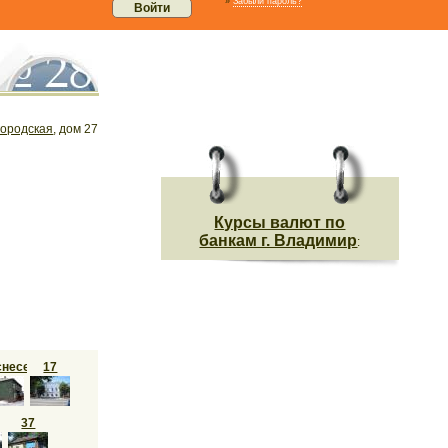
»
Забыли пароль?
ородская
, дом 27
Курсы валют по
банкам г. Владимир
:
снесен
17
37