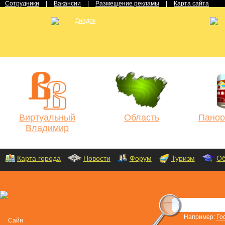
Сотрудники
|
Вакансии
|
Размещение рекламы
|
Карта сайта
Виртуальный
Область
Панор
Владимир
Карта города
Новости
Форум
Туризм
Об
Например:
Го