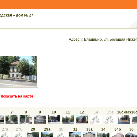
одская
» дом № 27
Адрес:
г. Владимир
, ул.
Большая Нижег
показать на карте
7
8
9
10
11
12
14
15а
16снесен
16
27а
27б
29
29а
30
32
33а
34
34б
36