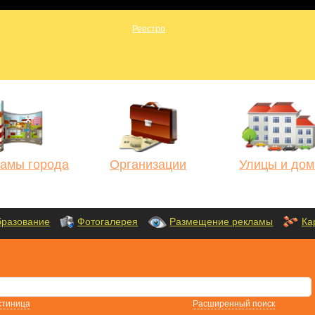
амы города
Организации
Улицы и дом
разование
Фотогалерея
Размещение рекламы
Ка
стиница
Расширенный поиск