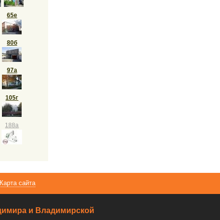
65е
80б
97а
105г
188а
Карта сайта
ладимира и Владимирской