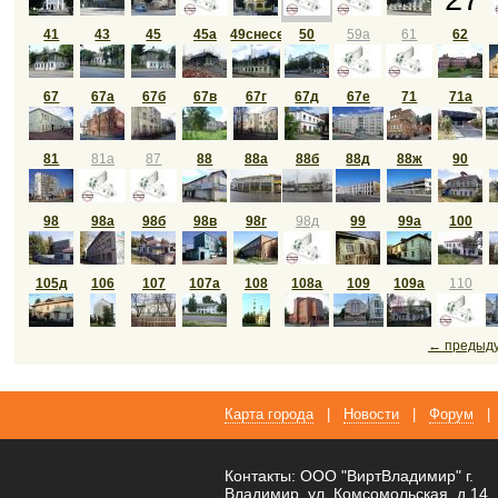
41
43
45
45а
49снесен
50
59а
61
62
67
67а
67б
67в
67г
67д
67е
71
71а
81
81а
87
88
88а
88б
88д
88ж
90
98
98а
98б
98в
98г
98д
99
99а
100
105д
106
107
107а
108
108а
109
109а
110
← предыд
Карта города
|
Новости
|
Форум
|
Контакты: ООО "ВиртВладимир" г.
Владимир, ул. Комсомольская, д.14