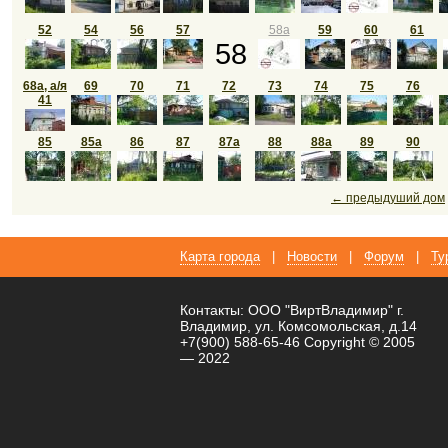
52
54
56
57
58а
59
60
61
58
68а, а/я
69
70
71
72
73
74
75
76
41
85
85а
86
87
87а
88
88а
89
90
← предыдуший дом
Карта города
|
Новости
|
Форум
|
Ту
Контакты: ООО "ВиртВладимир" г.
Владимир, ул. Комсомольская, д.14
+7(900) 588-65-46 Copyright © 2005
— 2022