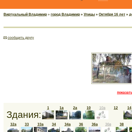
Виртуальный Владимир
»
город Владимир
»
Улицы
»
Октября 16 лет
» д
cообщить другу
показать
1
1а
2а
10
10а
12
14
Здания:
32а
33
33а
34
34а
36
36а
36в
38