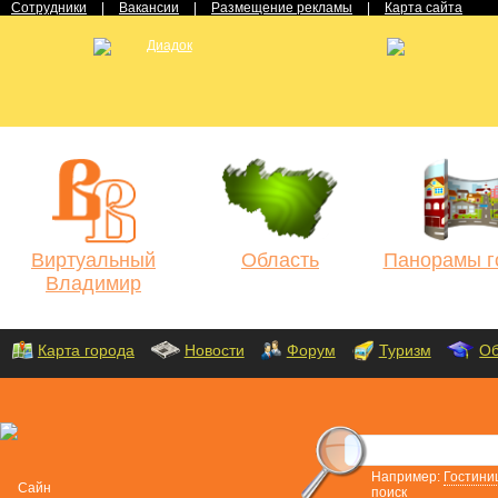
Сотрудники
|
Вакансии
|
Размещение рекламы
|
Карта сайта
Виртуальный
Область
Панорамы г
Владимир
Карта города
Новости
Форум
Туризм
Об
Например:
Гостини
поиск