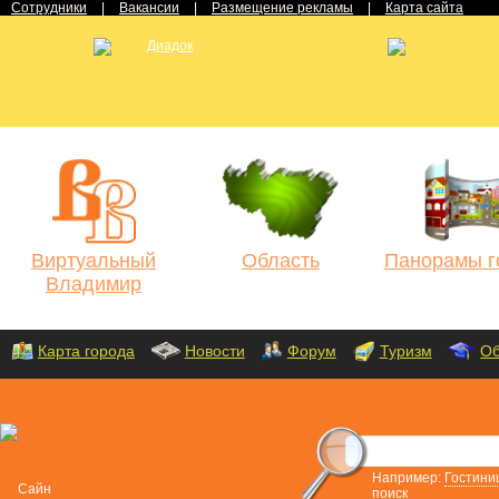
Сотрудники
|
Вакансии
|
Размещение рекламы
|
Карта сайта
Виртуальный
Область
Панорамы г
Владимир
Карта города
Новости
Форум
Туризм
Об
Например:
Гостини
поиск