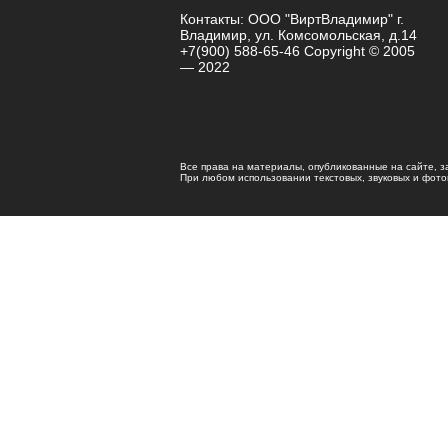
Контакты: ООО "ВиртВладимир" г.
Владимир, ул. Комсомольская, д.14
+7(900) 588-65-46 Copyright © 2005
— 2022
Все права на материалы, опубликованные на сайте, 
При любом использовании текстовых, звуковых и фотома