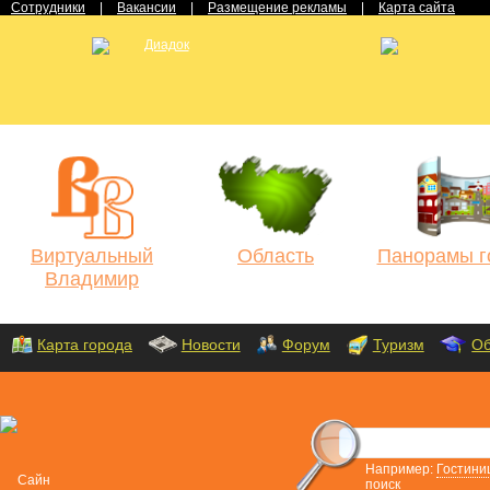
Сотрудники
|
Вакансии
|
Размещение рекламы
|
Карта сайта
Виртуальный
Область
Панорамы г
Владимир
Карта города
Новости
Форум
Туризм
Об
Например:
Гостини
поиск