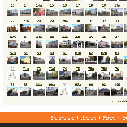
13
14
14а
15
16
17
18
19
19а
27
27а
28
29
29а
30
31
32
33
42а
43
43а
44
44а
44б
45
46
47
57а
58
59
60
61
61а
62
62а
63
71
71а
73
73б
74
75
75а
75б
76
86
88
88а
90а
92
92а
96
98
100
← преды
Карта города
|
Новости
|
Форум
|
Ту