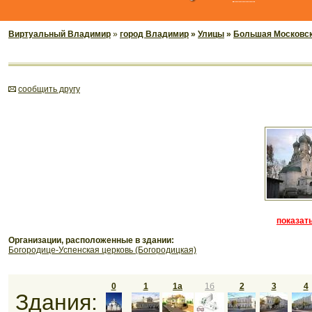
Виртуальный Владимир
»
город Владимир
»
Улицы
»
Большая Московс
cообщить другу
показать
Организации, расположенные в здании:
Богородице-Успенская церковь (Богородицкая)
0
1
1а
1б
2
3
4
Здания: