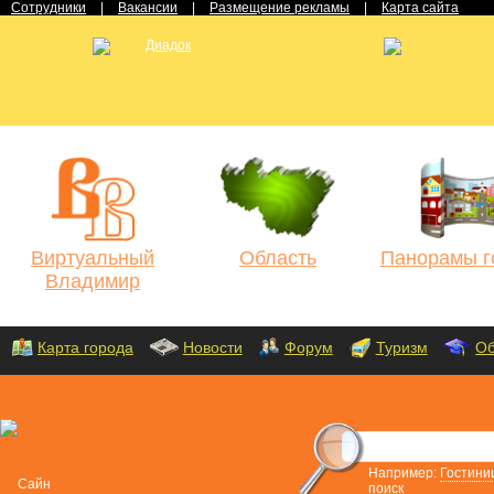
Сотрудники
|
Вакансии
|
Размещение рекламы
|
Карта сайта
Виртуальный
Область
Панорамы г
Владимир
Карта города
Новости
Форум
Туризм
Об
Например:
Гостини
поиск