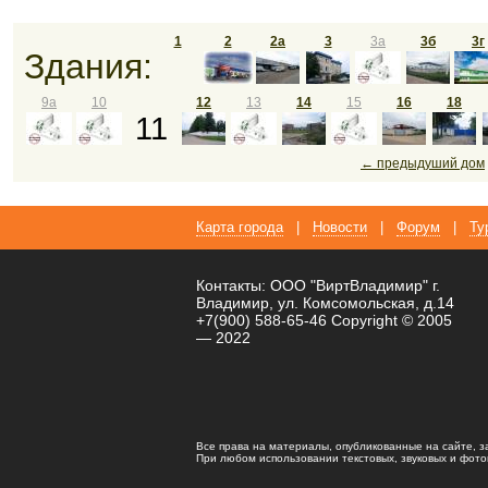
1
2
2а
3
3а
3б
3г
Здания:
9а
10
12
13
14
15
16
18
11
← предыдуший дом
Карта города
|
Новости
|
Форум
|
Ту
Контакты: ООО "ВиртВладимир" г.
Владимир, ул. Комсомольская, д.14
+7(900) 588-65-46 Copyright © 2005
— 2022
Все права на материалы, опубликованные на сайте, 
При любом использовании текстовых, звуковых и фотома