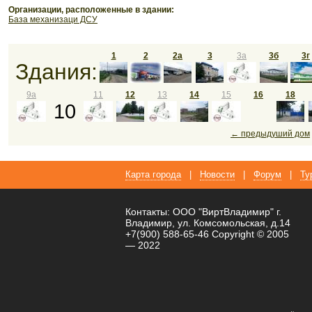
Организации, расположенные в здании:
База механизаци ДСУ
1
2
2а
3
3а
3б
3г
Здания:
9а
11
12
13
14
15
16
18
10
← предыдуший дом
Карта города
|
Новости
|
Форум
|
Ту
Контакты: ООО "ВиртВладимир" г.
Владимир, ул. Комсомольская, д.14
+7(900) 588-65-46 Copyright © 2005
— 2022