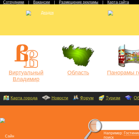
Сотрудники
|
Вакансии
|
Размещение рекламы
|
Карта сайта
Виртуальный
Область
Панорамы г
Владимир
Карта города
Новости
Форум
Туризм
Об
Например:
Гостини
поиск