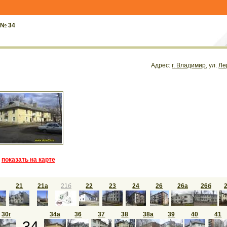
 № 34
Адрес:
г. Владимир
, ул.
Ле
показать на карте
21
21а
21б
22
23
24
26
26а
26б
30г
34а
36
37
38
38а
39
40
41
34