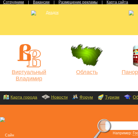
Сотрудники
|
Вакансии
|
Размещение рекламы
|
Карта сайта
Виртуальный
Область
Панор
Владимир
Карта города
Новости
Форум
Туризм
Об
Например:
Го