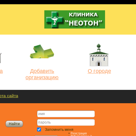
а
Добавить
О городе
организацию
рта сайта
Запомнить меня
»
Регистрация