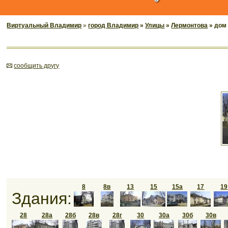
Виртуальный Владимир
»
город Владимир
»
Улицы
»
Лермонтова
» дом
cообщить другу
8
8в
13
15
15а
17
19
Здания:
28
28а
28б
28в
28г
30
30а
30б
30в