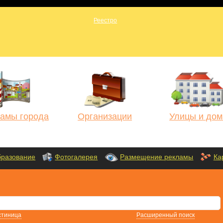
амы города
Организации
Улицы и дом
разование
Фотогалерея
Размещение рекламы
Ка
стиница
Расширенный поиск