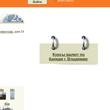
»
Забыли пароль?
рмонтова
, дом 34
Курсы валют по
банкам г. Владимир
:
26в
26г
41а